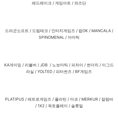
레드레이크 / 게임아트 / 와즈단
드라군소프트 / 드림테크 / 인터치게임즈 / 팝OK / MANCALA /
SPINOMENAL / 아마틱
KA게이밍 / 리볼버 / JDB / 노보마틱 / 피차이 / 썬더킥 / 이그드
라실 / YOLTED / 피터썬즈 / BF게임즈
PLATIPUS / 레트로게임즈 / 플라틴 / 마코 / MERKUR / 칼람바
/ 1X2 / 옥토플레이 / 슬롯밀