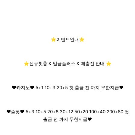
⭐️이벤트안내⭐️
⭐️신규첫충 & 입금플러스 & 매충전 안내 ⭐️
❤️카지노❤️ 5+1 10+3 20+5 첫 출금 전 까지 무한지급❤️
❤️슬롯❤️ 5+3 10+5 20+8 30+12 50+20 100+40 200+80 첫
출금 전 까지 무한지급❤️