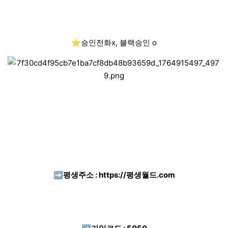
⭐️승인전화x, 블랙승인 o
➡️평생주소 :
h
ttps://평생월드.com