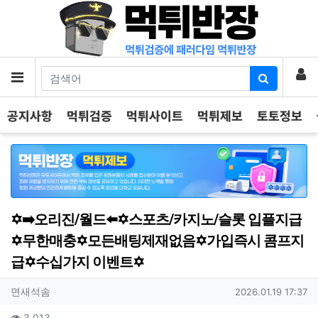
기
로
메뉴
공지사항
먹튀검증
먹튀사이트
먹튀제보
토토정보
✡️➡️오리진/월드⬅️✡️스포츠/카지노/슬롯 입플지급
✡️무한매충✡️모든배팅제재없음✡️가입즉시 콤프지
급✡️수십가지 이벤트✡️
작성자 정보
작성
작성일
면새석솜
2026.01.19 17:37
컨텐츠 정보
조회
3,013