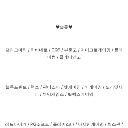
❤️슬롯❤️
프라그마틱 / 하바네로 / CQ9 / 부운고 / 마이크로게이밍 / 플레
이썬 / 플레이앤고
블루프린트 / 핵쏘 / 판타스마 / 넷게이밍 / 비게이밍 / 노리밋시
티 / 부밍게임즈 / 릴렉스게이밍
레드타이거 / PG소프트 / 플레이스타 / 아시안게이밍 / 퀵스핀 /