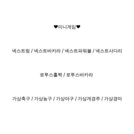
❤️미니게임❤️
넥스트링 / 넥스트바카라 / 넥스트파워볼 / 넥스트사다리
로투스홀짝 / 로투스바카라
가상축구 / 가상농구 / 가상야구 / 가상개경주 / 가상경마