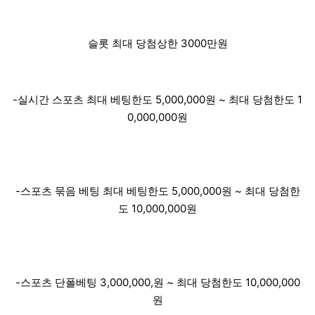
슬롯 최대 당첨상한 3000만원
-실시간 스포츠 최대 베팅한도 5,000,000원 ~ 최대 당첨한도 1
0,000,000원
-스포츠 묶음 베팅 최대 베팅한도 5,000,000원 ~ 최대 당첨한
도 10,000,000원
-스포츠 단폴베팅 3,000,000,원 ~ 최대 당첨한도 10,000,000
원