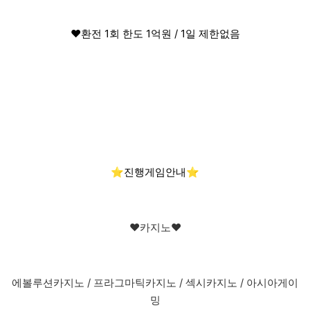
❤️환전 1회 한도 1억원 / 1일 제한없음
⭐️진행게임안내⭐️
❤️카지노❤️
에볼루션카지노 / 프라그마틱카지노 / 섹시카지노 / 아시아게이
밍