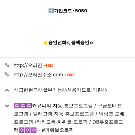
➡️가입코드 : 5050
⭐️승인전화x, 블랙승인 o
관련자료
회 연결
http://오리진
1402
회 연결
http://오리진주소.com
1509
♧급한현금♧할부가능♧신용카드로 마련♧
✡️✡️✡️커뮤니티 자동 홍보프로그램 / 구글도배프
로그램 / 텔레그램 자동 홍보프로그램 / 백링크 도배
프로그램 /카카오톡 파워볼 오토픽 / DB추출프로그
램✡️✡️✡️ - #파워볼오토픽