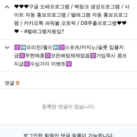
관련자료
❤️❤️❤️구글 도배프로그램 / 백링크 생성프로그램 / 사
이트 자동 홍보프로그램 / 텔레그램 자동 홍보프로그
램 / 카카오톡 파워볼 오토픽 / DB추출프로그램❤️❤️
❤️ - #텔레그램자동입?
✡️➡️오리진/월드⬅️✡️스포츠/카지노/슬롯 입플지
급✡️무한매충✡️모든배팅제재없음✡️가입즉시 콤프
지급✡️수십가지 이벤트✡️
댓글
0
등록된 댓글이 없습니다.
로그인한 회원만 댓글 등록이 가능합니다.