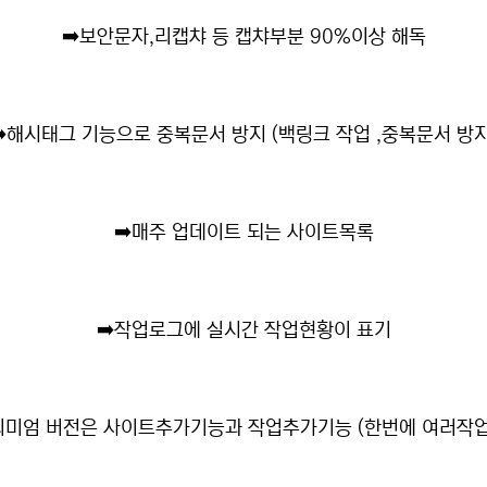
➡️
보안문자,리캡챠 등 캡챠부분 90%이상 해독
️
해시태그 기능으로 중복문서 방지 (백링크 작업 ,중복문서 방지
➡️
매주 업데이트 되는 사이트목록
➡️
작업로그에 실시간 작업현황이 표기
미엄 버전은 사이트추가기능과 작업추가기능 (한번에 여러작업