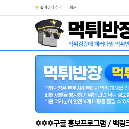
상단 네비
즐겨찾기 추가
새글
메인 메뉴
✡️✡️✡️구글 홍보프로그램 / 백