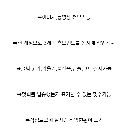
➡️
이미지,동영상 첨부가능
➡️
한 계정으로 3개의 홍보멘트를 동시에 작업가능
➡️
글씨 굵기,기울기,중간줄,밑줄,코드 설저가능
➡️
몇회를 발송했는지 표기할 수 있는 횟수기능
➡️
작업로그에 실시간 작업현황이 표기