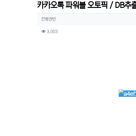
카카오톡 파워볼 오토픽 / DB추출
작성자 정보
작성
잔병권빈
컨텐츠 정보
조회
3,003
본문