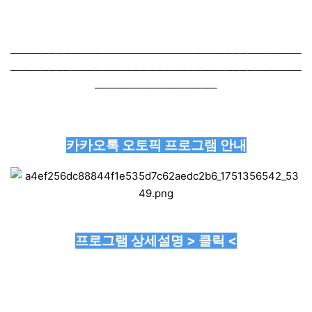
──────────────────────────────────────
──────────────────────────────────────
────────────────
카카오톡 오토픽 프로그램 안내
프로그램 상세설명 > 클릭 <