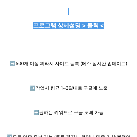
프로그램 상세설명 > 클릭 <
➡️
500개 이상 찌라시 사이트 등록 (메주 실시간 업데이트)
➡️
작업시 평균 1~2일내로 구글에 노출
➡️
원하는 키워드로 구글 도배 가능
➡️
모든 업종 홍보 가능 (토토,카지노,꽁머니,대출,가상,블랙업