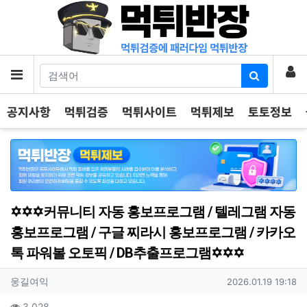
기
로
메뉴
공지사항
먹튀검증
먹튀사이트
먹튀제보
토토정보
✡️✡️✡️커뮤니티 자동 홍보프로그램 / 텔레그램 자동
홍보프로그램 / 구글 찌라시 홍보프로그램 / 카카오
톡 파워볼 오토픽 / DB추출프로그램✡️✡️✡️
작성자 정보
작성
작성일
웅길여익
2026.01.19 19:18
컨텐츠 정보
조회
3,028