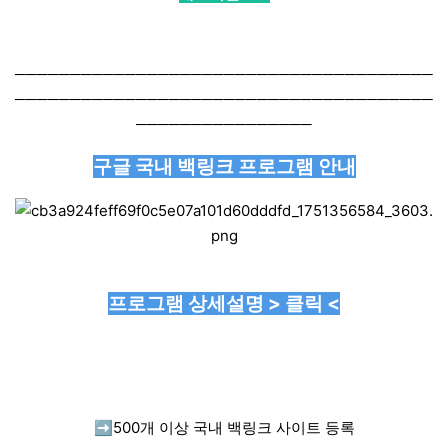
──────────────────────────────────────
──────────────────────────────────────
────────────────
구글 국내 백링크 프로그램 안내
프로그램 상세설명 > 클릭 <
➡️
500개 이상 국내 백링크 사이트 등록