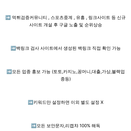
➡️
먹튀검증커뮤니티 , 스포츠중계 , 유흥 , 링크사이트 등 신규
사이트 개설 후 구글 노출 및 순위상승
➡️
백링크 검사 사이트에서 생성된 백링크 직접 확인 가능
➡️
모든 업종 홍보 가능 (토토,카지노,꽁머니,대출,가상,블랙업
종등)
➡️
키워드만 설정하면 이외 별도 설정 X
➡️
모든 보안문자,리캡챠 100% 해독