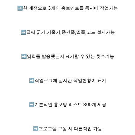
➡️
한 계정으로 3개의 홍보멘트를 동시에 작업가능
➡️
글씨 굵기,기울기,중간줄,밑줄,코드 설저가능
➡️
몇회를 발송했는지 표기할 수 있는 횟수기능
➡️
작업로그에 실시간 작업현황이 표기
➡️
기본적인 홍보방 리스트 300개 제공
➡️
프로그램 구동 시 다른작업 가능