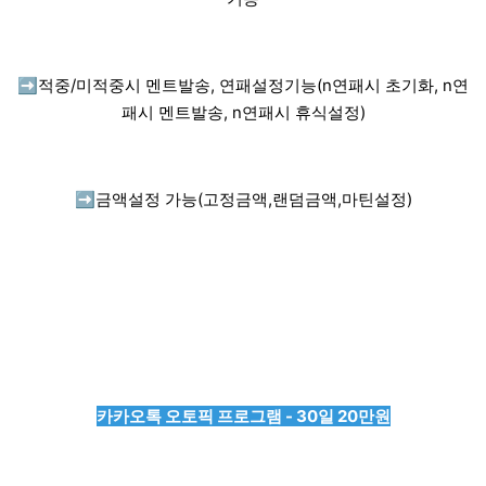
➡️
적중/미적중시 멘트발송, 연패설정기능(n연패시 초기화, n연
패시 멘트발송, n연패시 휴식설정)
➡️
금액설정 가능(고정금액,랜덤금액,마틴설정)
카카오톡 오토픽 프로그램 - 30일 20만원