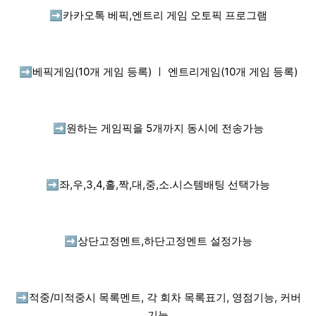
➡️
카카오톡 베픽,엔트리 게임 오토픽 프로그램
➡️
베픽게임(10개 게임 등록) ㅣ 엔트리게임(10개 게임 등록)
➡️
원하는 게임픽을 5개까지 동시에 전송가능
➡️
좌,우,3,4,홀,짝,대,중,소.시스템배팅 선택가능
➡️
상단고정멘트,하단고정멘트 설정가능
➡️
적중/미적중시 목록멘트, 각 회차 목록표기, 영점기능, 커버
기능