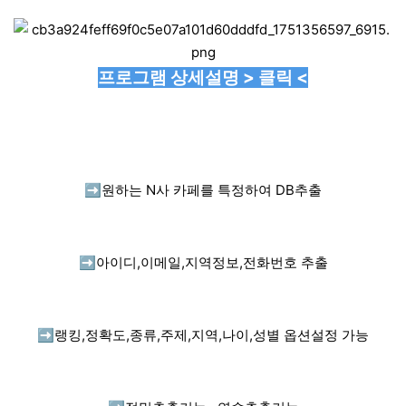
프로그램 상세설명 > 클릭 <
➡️
원하는 N사 카페를 특정하여 DB추출
➡️
아이디,이메일,지역정보,전화번호 추출
➡️
랭킹,정확도,종류,주제,지역,나이,성별 옵션설정 가능