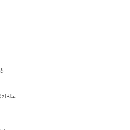
밍
엔탈카지노