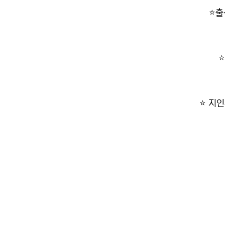
⭐️
⭐
⭐️ 지