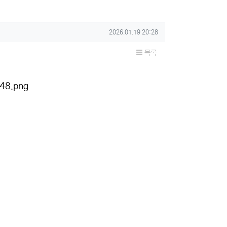
작성일
2026.01.19 20:28
목록