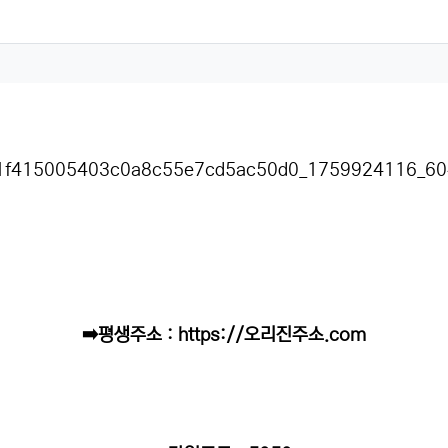
➡️평생주소 :
https://오리진주소.com