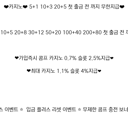
❤️카지노❤️ 5+1 10+3 20+5 첫 출금 전 까지 무한지급❤️
 10+5 20+8 30+12 50+20 100+40 200+80 첫 출금 
❤가입즉시 콤프 카지노 0.7% 슬롯 2.5%지급
❤
❤최대 카지노 1.1% 슬롯 4%지급
❤
스 이벤트 ⭐️ 입금 플러스 리셋 이벤트 ⭐️ 무제한 콤프 충전 보너