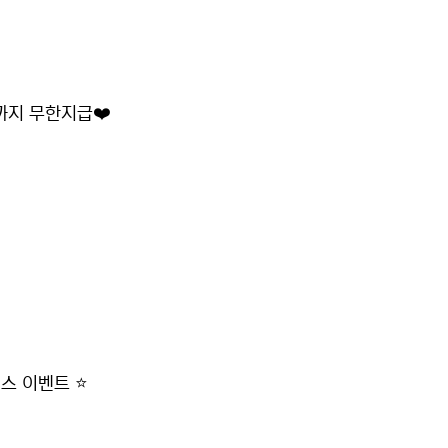
전 까지 무한지급❤️
스 이벤트 ⭐️