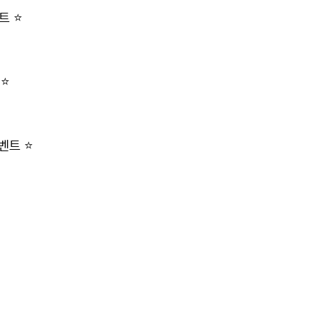
 ⭐️
⭐️
벤트 ⭐️