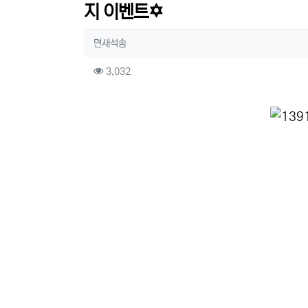
지 이벤트✡️
작성자 정보
작성
면새석솜
컨텐츠 정보
조회
3,032
본문