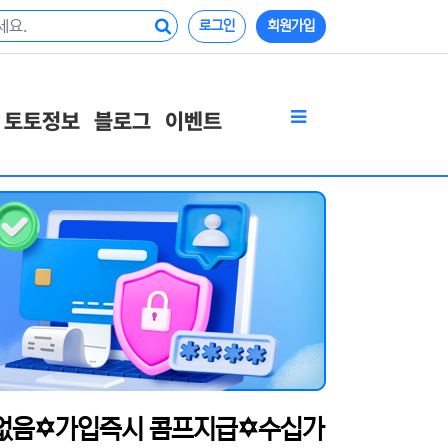
로그인
회원가입
토토정보
블로그
이벤트
없음✡️가입즉시 콤프지급✡️수십가