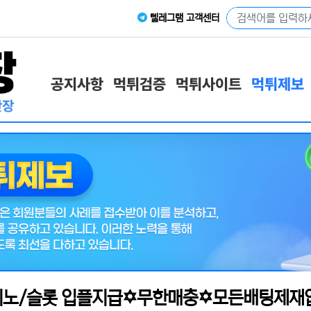
텔레그램 고객센터
공지사항
먹튀검증
먹튀사이트
먹튀제보
카지노/슬롯 입플지급✡️무한매충✡️모든배팅제재